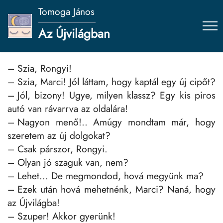
Tomoga János
Az Újvilágban
– Szia, Rongyi!
– Szia, Marci! Jól láttam, hogy kaptál egy új cipőt?
– Jól, bizony! Ugye, milyen klassz? Egy kis piros
autó van rávarrva az oldalára!
– Nagyon menő!.. Amúgy mondtam már, hogy
szeretem az új dolgokat?
– Csak párszor, Rongyi.
– Olyan jó szaguk van, nem?
– Lehet... De megmondod, hová megyünk ma?
– Ezek után hová mehetnénk, Marci? Naná, hogy
az Újvilágba!
– Szuper! Akkor gyerünk!