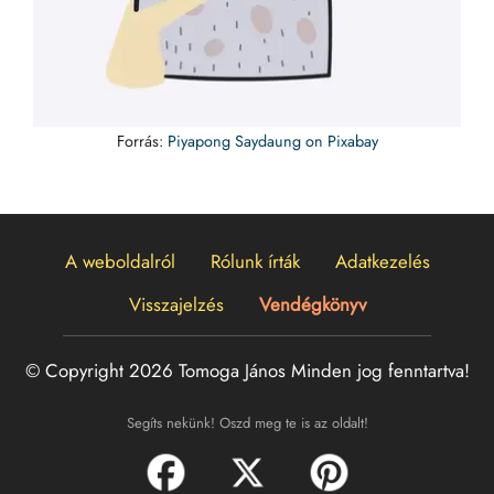
Forrás:
Piyapong Saydaung on Pixabay
A weboldalról
Rólunk írták
Adatkezelés
Visszajelzés
Vendégkönyv
© Copyright 2026 Tomoga János
Minden jog fenntartva!
Segíts nekünk! Oszd meg te is az oldalt!