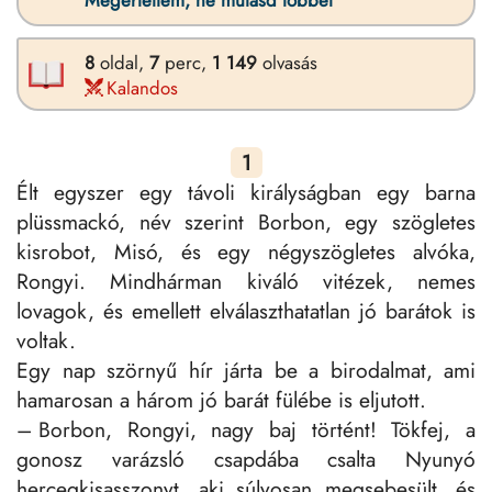
Megértettem, ne mutasd többet
8
oldal,
7
perc,
1
149
olvasás
Kalandos
1
Élt egyszer egy távoli királyságban egy barna
plüssmackó, név szerint Borbon, egy szögletes
kisrobot, Misó, és egy négyszögletes alvóka,
Rongyi. Mindhárman kiváló vitézek, nemes
lovagok, és emellett elválaszthatatlan jó barátok is
voltak.
Egy nap szörnyű hír járta be a birodalmat, ami
hamarosan a három jó barát fülébe is eljutott.
– Borbon, Rongyi, nagy baj történt! Tökfej, a
gonosz varázsló csapdába csalta Nyunyó
hercegkisasszonyt, aki súlyosan megsebesült, és