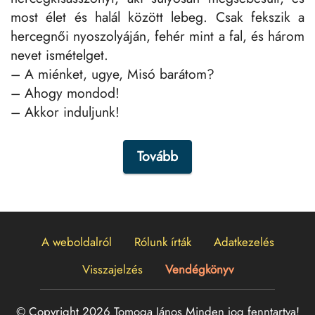
most élet és halál között lebeg. Csak fekszik a
hercegnői nyoszolyáján, fehér mint a fal, és három
nevet ismételget.
– A miénket, ugye, Misó barátom?
– Ahogy mondod!
– Akkor induljunk!
Tovább
A weboldalról
Rólunk írták
Adatkezelés
Visszajelzés
Vendégkönyv
© Copyright 2026 Tomoga János
Minden jog fenntartva!