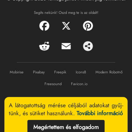
Segíts nekünk! Oszd meg te is az oldalt!
Mobirise
Pixabay
Freepik
Icons8
Modern Robotnő
Freesound
Favicon.io
A látogatottság mérése céljából ada­tokat gyűj­
tünk, és sütiket hasz­nálunk.
További információ
Megértettem és elfogadom