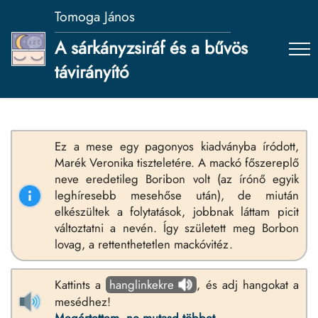
Tomoga János
A sárkányzsiráf és a bűvös
távirányító
Ez a mese egy pagonyos kiadványba íródott,
Marék Veronika tiszteletére. A mackó főszereplő
neve eredetileg Boribon volt (az írónő egyik
leghíresebb mesehőse után), de miután
elkészültek a folytatások, jobbnak láttam picit
változtatni a nevén. Így született meg Borbon
lovag, a rettenthetetlen mackóvitéz.
Kattints a
hanglinkekre
, és adj hangokat a
mesédhez!