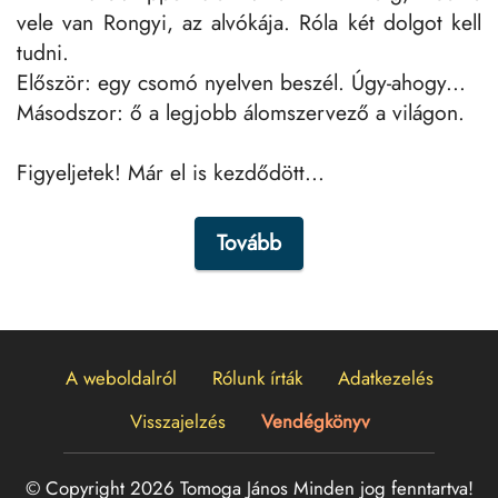
vele van Rongyi, az alvókája. Róla két dolgot kell
tudni.
Először: egy csomó nyelven beszél. Úgy-ahogy...
Másodszor: ő a legjobb álomszervező a világon.
Figyeljetek! Már el is kezdődött...
Tovább
A weboldalról
Rólunk írták
Adatkezelés
Visszajelzés
Vendégkönyv
© Copyright 2026 Tomoga János
Minden jog fenntartva!