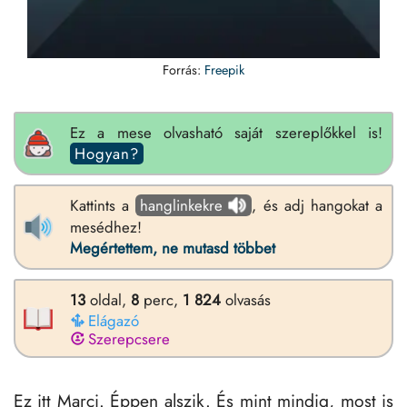
Forrás:
Freepik
Ez a mese olvasható saját szereplőkkel is!
Hogyan?
Kattints a
hanglinkekre
, és adj hangokat a
mesédhez!
Megértettem, ne mutasd többet
13
oldal,
8
perc,
1
824
olvasás
Elágazó
Szerepcsere
Ez itt Marci. Éppen alszik. És mint mindig, most is