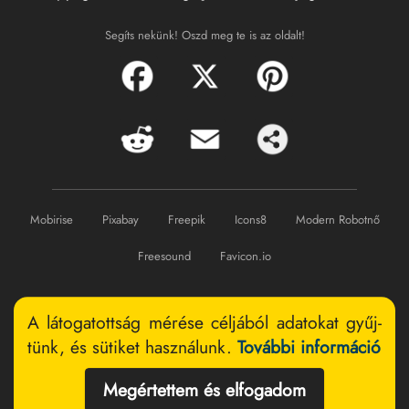
Segíts nekünk! Oszd meg te is az oldalt!
Mobirise
Pixabay
Freepik
Icons8
Modern Robotnő
Freesound
Favicon.io
A látogatottság mérése céljából ada­tokat gyűj­
tünk, és sütiket hasz­nálunk.
További információ
Megértettem és elfogadom